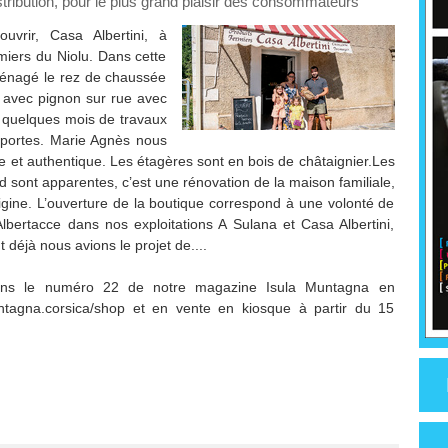
istribution, pour le plus grand plaisir des consommateurs
uvrir, Casa Albertini, à
miers du Niolu. Dans cette
ménagé le rez de chaussée
 avec pignon sur rue avec
ès quelques mois de travaux
 portes. Marie Agnès nous
e et authentique. Les étagères sont en bois de châtaignier.Les
d sont apparentes, c’est une rénovation de la maison familiale,
igine. L’ouverture de la boutique correspond à une volonté de
 Albertacce dans nos exploitations A Sulana et Casa Albertini,
déjà nous avions le projet de....
 dans le numéro 22 de notre magazine Isula Muntagna en
tagna.corsica/shop et en vente en kiosque à partir du 15