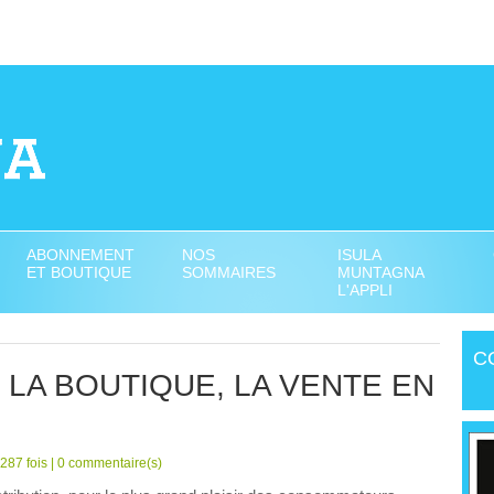
ABONNEMENT
NOS
ISULA
ET BOUTIQUE
SOMMAIRES
MUNTAGNA
L'APPLI
C
 LA BOUTIQUE, LA VENTE EN
287 fois |
0
commentaire(s)