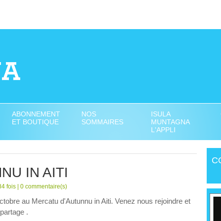
ABONNEMENT
NOS
ISULA
ET BOUTIQUE
SOMMAIRES
MUNTAGNA
L'APPLI
C
U IN AITI
4 fois |
0
commentaire(s)
obre au Mercatu d'Autunnu in Aiti. Venez nous rejoindre et
partage .