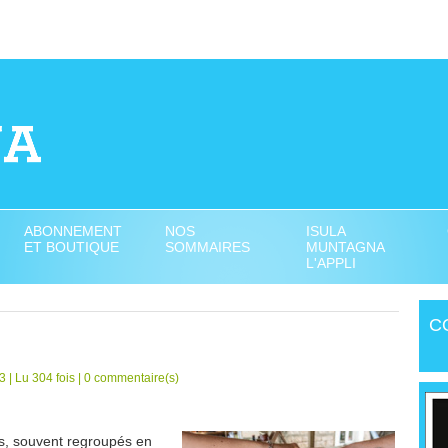
ABONNEMENT
NOS
ISULA
ET BOUTIQUE
SOMMAIRES
MUNTAGNA
L'APPLI
C
| Lu 304 fois |
0
commentaire(s)
rs, souvent regroupés en