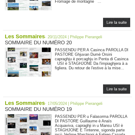
Fromage de montagne ...
Les Sommaires
-
20/11/2024 | Philippe Pierangeli
SOMMAIRE DU NUMÉRO 20
PASSENDU PER A Casinca PAROLLA DI
PASTORE Ghjuvan Dumè Orsini
capraghju è porcaghju in Penta di Casinca
USI è STAGHJONE Da l'impiaghjera à a
figliera. Du retour de l'estive à la mise...
Les Sommaires
-
17/05/2024 | Philippe Pierangeli
SOMMAIRE DU NUMÉRO 19
PASSENDU PER u Falasorma PAROLLA
DI PASTORE Guillaume è Anaïs
Acquaviva, capraghji in u Mansu USI è
STAGHJONE E Tintenne, sigonda parte
incù Jérôme Marchioni è Fabien Cazorla