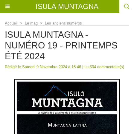
ISULA MUNTAGNA
Accueil
>
Le mag
>
Les anciens numéros
ISULA MUNTAGNA -
NUMÉRO 19 - PRINTEMPS
ÉTÉ 2024
Rédigé le Samedi 9 Novembre 2024 à 18:46 | Lu 634 commentaire(s)