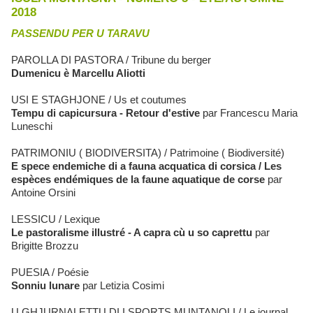
2018
PASSENDU PER U TARAVU
PAROLLA DI PASTORA / Tribune du berger
Dumenicu è Marcellu Aliotti
USI E STAGHJONE / Us et coutumes
Tempu di capicursura - Retour d'estive
par Francescu Maria
Luneschi
PATRIMONIU ( BIODIVERSITA) / Patrimoine ( Biodiversité)
E spece endemiche di a fauna acquatica di corsica / Les
espèces endémiques de la faune aquatique de corse
par
Antoine Orsini
LESSICU / Lexique
Le pastoralisme illustré - A capra cù u so caprettu
par
Brigitte Brozzu
PUESIA / Poésie
Sonniu lunare
par Letizia Cosimi
U GHJURNALETTU DI I SPORTS MUNTANOLI / Le journal