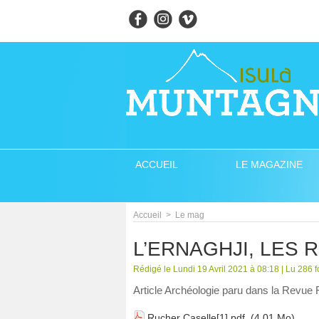
ACCUEIL
LE MAGAZINE
Accueil
>
Le mag
L’ERNAGHJI, LES
Rédigé le Lundi 19 Avril 2021 à 08:18 | Lu 286 f
Article Archéologie paru dans la Revue 
Rucher Caselle[1].pdf
(4.01 Mo)