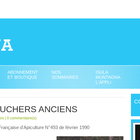
ABONNEMENT
NOS
ISULA
ET BOUTIQUE
SOMMAIRES
MUNTAGNA
L'APPLI
C
 RUCHERS ANCIENS
ois |
0
commentaire(s)
Française d'Apiculture N°493 de février 1990