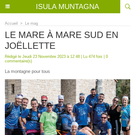
ISULA MUNTAGNA
Accueil
>
Le mag
LE MARE À MARE SUD EN
JOËLLETTE
Rédigé le Jeudi 23 Novembre 2023 à 12:48 | Lu 474 fois |
0
commentaire(s)
La montagne pour tous