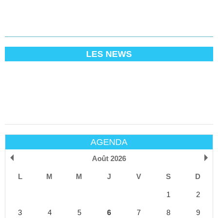
LES NEWS
AGENDA
Août 2026
L
M
M
J
V
S
D
1
2
3
4
5
6
7
8
9