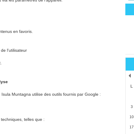
via les paramètres de l'appareil.
ntenus en favoris.
e l'utilisateur
.
lyse
L
n, Isula Muntagna utilise des outils fournis par Google :
3
10
techniques, telles que :
17