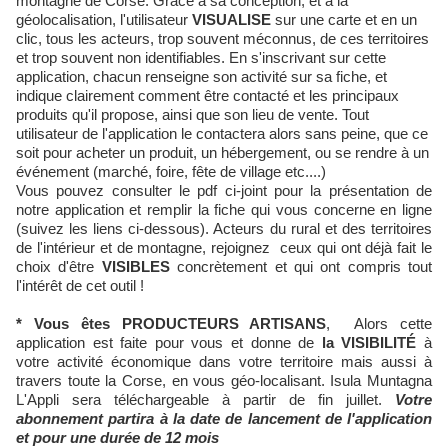
montagne de Corse. Grâce à sa conception, et à la
géolocalisation, l'utilisateur
VISUALISE
sur une carte et en un
clic, tous les acteurs, trop souvent méconnus, de ces territoires
et trop souvent non identifiables. En s'inscrivant sur cette
application, chacun renseigne son activité sur
sa fiche
, et
indique clairement comment être contacté et les principaux
produits qu'il propose, ainsi que son lieu de vente. Tout
utilisateur de l'application le contactera alors sans peine, que ce
soit pour acheter un produit, un hébergement, ou se rendre à un
événement (marché, foire, fête de village etc....)
Vous pouvez consulter le pdf ci-joint pour la présentation de
notre application et remplir la fiche qui vous concerne en ligne
(suivez les liens ci-dessous). Acteurs du rural et des territoires
de l'intérieur et de montagne, rejoignez ceux qui ont déjà fait le
choix d'être
VISIBLES
concrètement et qui ont compris tout
l'intérêt de cet outil !
* Vous êtes
PRODUCTEURS ARTISANS
,
Alors cette
application est faite pour vous et donne de
la VISIBILITÉ
à
votre activité économique dans votre territoire mais aussi à
travers toute la Corse, en vous géo-localisant. Isula Muntagna
L'Appli sera téléchargeable à partir de fin juillet.
Votre
abonnement partira à la date de lancement de l'application
et pour une durée de 12 mois