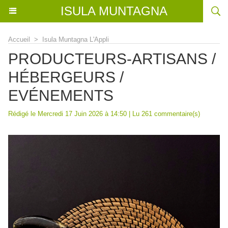
ISULA MUNTAGNA
Accueil
>
Isula Muntagna L'Appli
PRODUCTEURS-ARTISANS /
HÉBERGEURS /
EVÉNEMENTS
Rédigé le Mercredi 17 Juin 2026 à 14:50 | Lu 261 commentaire(s)