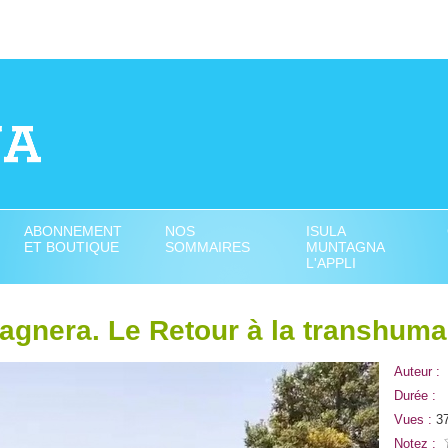
ABONNEMENT
NOS
ISULA
ET BOUTIQUE
SOMMAIRES
MUNTAGNA
L'APPLI
tagnera. Le Retour à la transhum
Auteur :
Durée :
Vues :
3
Notez :