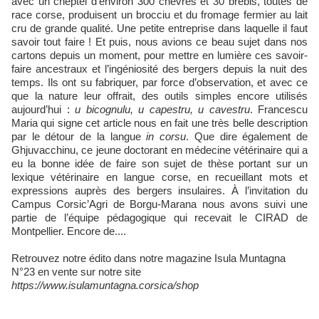
avec un cheptel d’environ 300 chèvres et 30 brebis, toutes de
race corse, produisent un brocciu et du fromage fermier au lait
cru de grande qualité. Une petite entreprise dans laquelle il faut
savoir tout faire ! Et puis, nous avions ce beau sujet dans nos
cartons depuis un moment, pour mettre en lumière ces savoir-
faire ancestraux et l’ingéniosité des bergers depuis la nuit des
temps. Ils ont su fabriquer, par force d’observation, et avec ce
que la nature leur offrait, des outils simples encore utilisés
aujourd’hui :
u bicognulu, u capestru, u cavestru
. Francescu
Maria qui signe cet article nous en fait une très belle description
par le détour de la langue
in corsu
. Que dire également de
Ghjuvacchinu, ce jeune doctorant en médecine vétérinaire qui a
eu la bonne idée de faire son sujet de thèse portant sur un
lexique vétérinaire en langue corse, en recueillant mots et
expressions auprès des bergers insulaires. À l’invitation du
Campus Corsic’Agri de Borgu-Marana nous avons suivi une
partie de l’équipe pédagogique qui recevait le CIRAD de
Montpellier. Encore de....
Retrouvez notre édito dans notre magazine Isula Muntagna
N°23 en vente sur notre site
https://www.isulamuntagna.corsica/shop