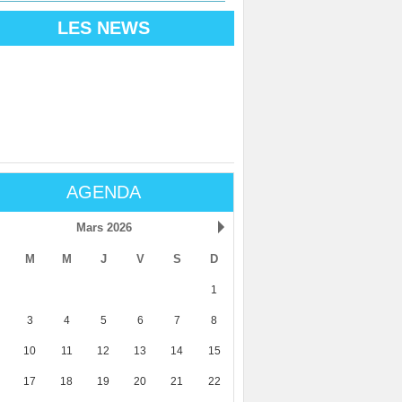
LES NEWS
AGENDA
Mars 2026
M
M
J
V
S
D
1
3
4
5
6
7
8
10
11
12
13
14
15
17
18
19
20
21
22