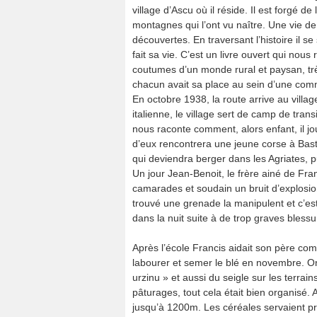
village d’Ascu où il réside. Il est forgé 
montagnes qui l’ont vu naître. Une vie de 
découvertes. En traversant l’histoire il se
fait sa vie. C’est un livre ouvert qui nous
coutumes d’un monde rural et paysan, trè
chacun avait sa place au sein d’une co
En octobre 1938, la route arrive au villa
italienne, le village sert de camp de trans
nous raconte comment, alors enfant, il jo
d’eux rencontrera une jeune corse à Bastia
qui deviendra berger dans les Agriates,
Un jour Jean-Benoit, le frère ainé de Fran
camarades et soudain un bruit d’explosio
trouvé une grenade la manipulent et c’es
dans la nuit suite à de trop graves bless
Après l’école Francis aidait son père com
labourer et semer le blé en novembre. On
urzinu » et aussi du seigle sur les terrai
pâturages, tout cela était bien organisé. 
jusqu’à 1200m. Les céréales servaient pri