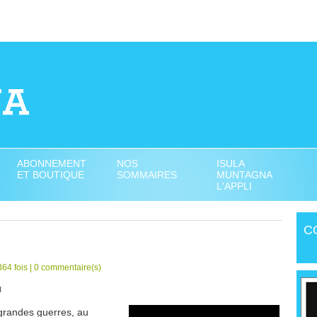
ABONNEMENT
NOS
ISULA
ET BOUTIQUE
SOMMAIRES
MUNTAGNA
L'APPLI
C
64 fois |
0
commentaire(s)
u
grandes guerres, au