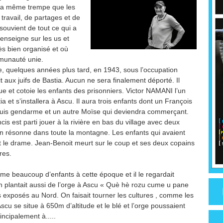
de la même trempe que les
travail, de partages et de
 souvient de tout ce qui a
 renseigne sur les us et
s bien organisé et où
mmunauté unie.
ge, quelques années plus tard, en 1943, sous l’occupation
it aux juifs de Bastia. Aucun ne sera finalement déporté. Il
ue et cotoie les enfants des prisonniers. Victor NAMANI l’un
 et s’installera à Ascu. Il aura trois enfants dont un François
 puis gendarme et un autre Moïse qui deviendra commerçant.
cis est parti jouer à la rivière en bas du village avec deux
n résonne dans toute la montagne. Les enfants qui avaient
t le drame. Jean-Benoit meurt sur le coup et ses deux copains
ures.
me beaucoup d’enfants à cette époque et il le regardait
 plantait aussi de l’orge à Ascu « Què hè rozu cume u pane
ns exposés au Nord. On faisait tourner les cultures , comme les
Ascu se situe à 650m d’altitude et le blé et l’orge poussaient
ncipalement à.....