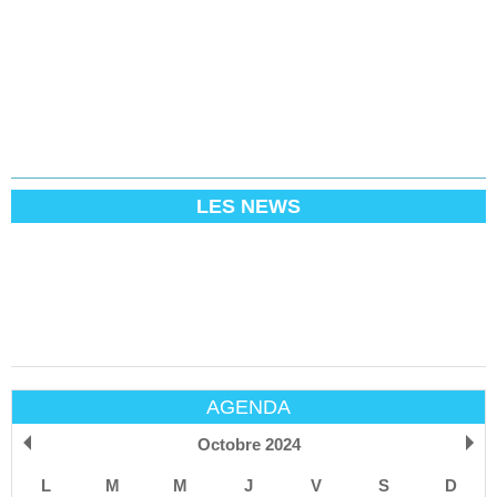
LES NEWS
AGENDA
Octobre 2024
L
M
M
J
V
S
D