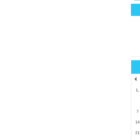
L
7
14
21