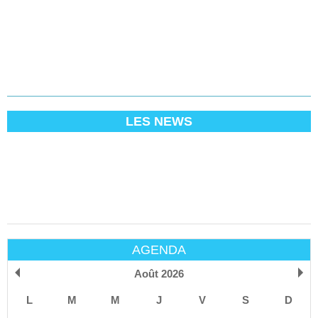
LES NEWS
AGENDA
Août 2026
L
M
M
J
V
S
D