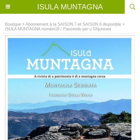
ISULA MUNTAGNA
Boutique
>
Abonnement à la SAISON 7 et SAISON 6 disponible
>
ISULA MUNTAGNA numéro18 / Passendu per u Ghjunsani