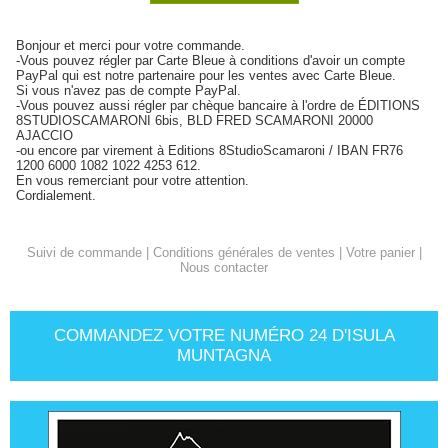
Bonjour et merci pour votre commande.
-Vous pouvez régler par Carte Bleue à conditions d'avoir un compte
PayPal qui est notre partenaire pour les ventes avec Carte Bleue.
Si vous n'avez pas de compte PayPal.
-Vous pouvez aussi régler par chèque bancaire à l'ordre de ÉDITIONS
8STUDIOSCAMARONI 6bis, BLD FRED SCAMARONI 20000
AJACCIO
-ou encore par virement à Editions 8StudioScamaroni / IBAN FR76
1200 6000 1082 1022 4253 612.
En vous remerciant pour votre attention.
Cordialement.
Suivi de commande
|
Conditions générales de ventes
|
Votre panier
|
Nous contacter
COMMANDEZ VOTRE NUMÉRO 24 D'ISULA
MUNTAGNA