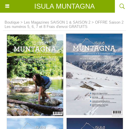
ISULA MUNTAGNA
Boutique
>
Les Magazines SAISON 1 & SAISON 2
>
OFFRE Saison 2
Les numéros 5, 6, 7 et 8 Frais d'envoi GRATUITS