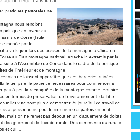
l'usage du berger transhumant
t pratiques pastorales ne
ntagna nous rendions
a politique en faveur du
massifs de Corse (Isula
use menée par la
sif a vu le jour lors des assises de la montagne à Chisà en
orse au Plan montagne national, arraché in extremis par la
a suite à l’Assemblée de Corse dans le cadre de la politique
ires de l’intérieur et de montagne.
cennies ne laissant apparaître que des bergeries ruinées
fallu le temps et la patience nécessaires pour commencer à
er peu à peu la reconquête de la montagne comme territoire
es en termes de préservation de l’environnement, de lutte
es milieux ne sont plus à démontrer. Aujourd’hui ce travail de
cours et personne ne peut le nier même si parfois on peut
vite, mais on ne remet pas debout en un claquement de doigts,
ibut des guerres et de l’exode rurale. Des communes du rural et
 et qui .....