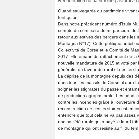
Réhabilitation du patrimoine pastoral à 
Quand sauvegarde du patrimoine vivant e
font qu’un
Dans notre précédent numéro d’Isula Mu
compte du séminaire de mi-parcours de l
retour aux estives des bergers dans les 
Muntagna N°17). Cette politique ambitie
Collectivité de Corse et le Comité de Mas
2017. Elle émane du rattachement de la C
nouvelle mandature de 2015 et voté par l
générale, en faveur du rural et des territo
La déprise de la montagne depuis des dé
dans tous les massifs de Corse, il aura 
soigner les stigmates du passé et entam
de production agropastorale. Les bénéfic
contre les incendies grâce à l’ouverture d
reconstruction de ces territoires est en 
entendre que tout cela ne va pas assez 
une société rurale qui a payé le lourd tr
de montagne qui ont résisté au fil du temps