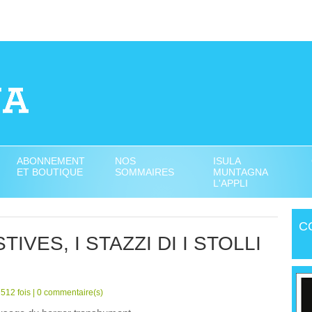
ABONNEMENT
NOS
ISULA
ET BOUTIQUE
SOMMAIRES
MUNTAGNA
L'APPLI
C
IVES, I STAZZI DI I STOLLI
512 fois |
0
commentaire(s)