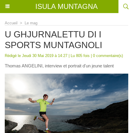
ISULA MUNTAGNA
Accueil
>
Le mag
U GHJURNALETTU DI I
SPORTS MUNTAGNOLI
Rédigé le Jeudi 30 Mai 2019 à 14:27 | Lu 805 fois |
0
commentaire(s)
Thomas ANGELINI, interview et portrait d'un jeune talent