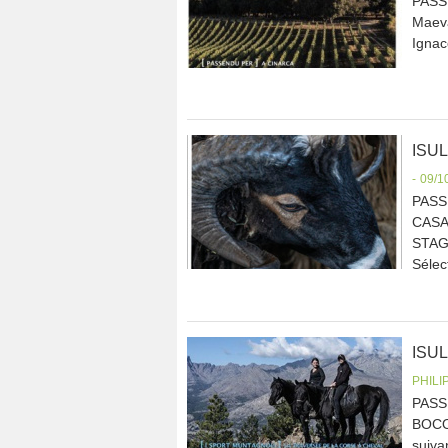
PASS
Maeva
Ignac
ISU
-
09/1
PASS
CASAN
STAGH
Sélect
ISUL
PHILI
PASS
BOCO
suiva