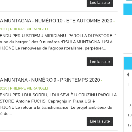
LA MUNTAGNA - NUMÉRO 10 - ETE AUTOMNE 2020
-
/2021 | PHILIPPE PIERANGELI
ENDU PER U STREMU MIRIDIANU PAROLLA DI PASTORE "
ibune du berger " des 9 numéros d'ISULA MUNTAGNA USI è
JONE Le renouveau de l'agropastoralisme, perpétuer...
LA MUNTANA - NUMÉRO 9 - PRINTEMPS 2020
-
L
/2020 | PHILIPPE PIERANGELI
ENDU PER I DUI SORRU, I DUI SEVI È U CRUZINU PAROLLA
STORE Antoine FUCHS, Capraghju in Piana USI è
3
JONE Le retour à la transhumance. Le projet ambitieux du
é de...
10
17