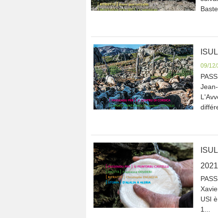
Bastel
ISU
09/12
PASS
Jean-
L'Avv
différ
ISU
2021
PASS
Xavie
USI è
1...