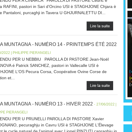
ENDU PER A CINARCA PAROLLA DI PASTORE Cedric è
 RAFINI, pastori in Sari d'Orcino USI è STAGHJONE Chjara è
e Pantaloni, purcaghji in Tavera U GHJURNALETTU DI...
LA MUNTAGNA - NUMÉRO 14 - PRINTEMPS ÉTÉ 2022
0/2022 | PHILIPPE PIERANGELI
ENDU PER U NEBBIU PAROLLA DI PASTORE Jean-Noël
OVA é Patrick SANCHEZ, pastori in Vallecalle USI è
JONE L'OS Pecura Corsa, Coopérative Ovine Corse de
ion et...
A MUNTAGNA - NUMÉRO 13 - HIVER 2022
-
27/06/2022 |
PPE PIERANGELI
ENDU PER U PRUNELLI PAROLLA DI PASTORE Xavier
GNANO, pecuraghju in Cavru USI è STAGHJONE L'Élevage
nt le cycle naturel de l'animal avec Lionel PINZUTI capraghju in