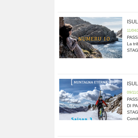
ISU
11/04
PASS
La tr
STAGH
ISU
09/11
PASS
DI PA
STAGH
Comit