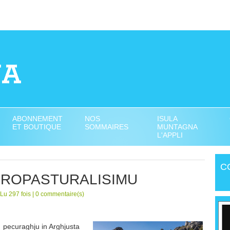
ABONNEMENT
NOS
ISULA
ET BOUTIQUE
SOMMAIRES
MUNTAGNA
L'APPLI
C
AGROPASTURALISIMU
Lu 297 fois |
0
commentaire(s)
 pecuraghju in Arghjusta