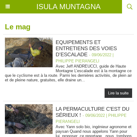
ISULA MUNTAGNA
Le mag
EQUIPEMENTS ET
ENTRETIENS DES VOIES
D’ESCALADE
-
09/06/2022 |
PHILIPPE PIERANGELI
Avec Jeff ANDREUCCI, guide de Haute
Montagne L’escalade est à la montagne ce
que le cyclisme est à la route. Parmi les dernières activités, de plein air
et de pleine nature, gratuites, elle draine un...
LA PERMACULTURE C'EST DU
SÉRIEUX !
-
09/06/2022 | PHILIPPE
PIERANGELI
Avec Yann solo bio, ingénieur agronome et
paysan Quand nous appelons Yann pour
lui proposer ce reportage , nous tombons