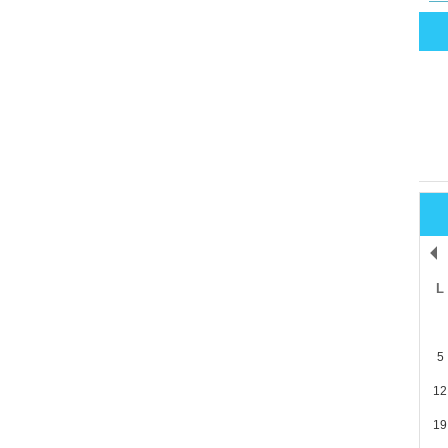
L
5
12
19